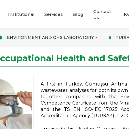
Contact
Institutional
Services
Blog
K
Us
ENVIRONMENT AND OHS LABORATORY
PURIF
cupational Health and Safe
A first in Turkey, Gümüşsu Arıtma 
wastewater analyses for both its own t
to other companies, with the Env
Competence Certificate from the Mini
and the TS EN ISO/IEC 17025 Accre
Accreditation Agency (TÜRKAK) in 200
Türkiye’de bir ilk olan Gümüşsu Ar