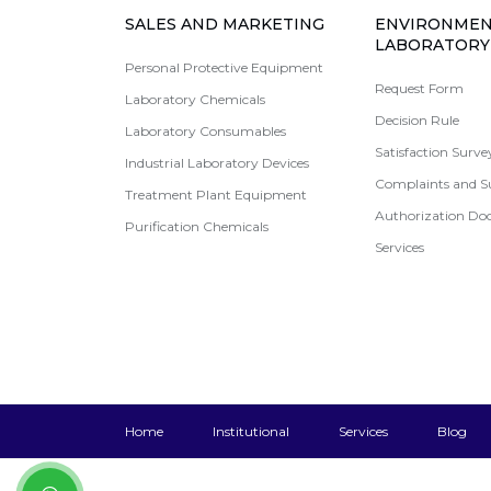
SALES AND MARKETING
ENVIRONMEN
LABORATORY
Personal Protective Equipment
Request Form
Laboratory Chemicals
Decision Rule
Laboratory Consumables
Satisfaction Surve
Industrial Laboratory Devices
Complaints and S
Treatment Plant Equipment
Authorization D
Purification Chemicals
Services
Home
Institutional
Services
Blog