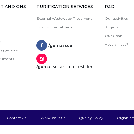
T AND OHS
PURIFICATION SERVICES
R&D
External Wastewater Treatment
Our activities
Environmental Permit
Projects
Our Goals
y
Have an Idea?
/gumussua
uggestions
ocuments
/gumussu_aritma_tesisleri
Contact Us
KVKK
About Us
Quality Policy
Organizat