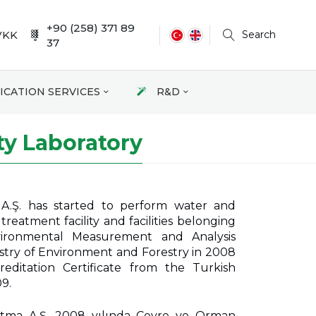
+90 (258) 371 89
VKK
Search
37
ICATION SERVICES
R&D
ty Laboratory
A.Ş. has started to perform water and
reatment facility and facilities belonging
ironmental Measurement and Analysis
stry of Environment and Forestry in 2008
ditation Certificate from the Turkish
9.
ıtma A.Ş. 2008 yılında Çevre ve Orman