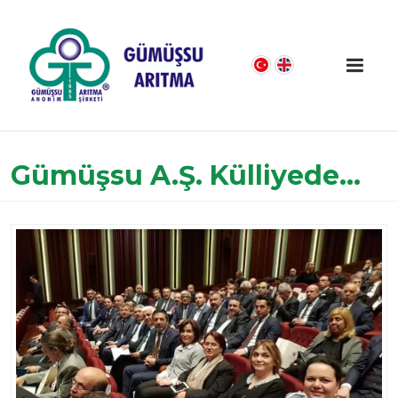
Gümüşsu A.Ş. Külliyede...