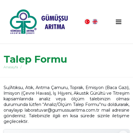
Talep Formu
Anasayfa
Su/Atıksu, Atık, Arıtma Çamuru, Toprak, Emisyon (Baca Gazı),
İmisyon (Çevre Havası), İş Hijyeni, Akustik Gürültü ve Titreşim
kapsamlarında analiz veya ölçüm talebinizin olması
durumunda lütfen “Analiz/Ölçüm Talep Formu”nu doldurarak,
onaylayıp laboratuvar@gumussuaritma.com.tr mail adresine
gönderiniz. Talebinizle ilgili en kısa sürede sizinle iletişime
geçilecektir.